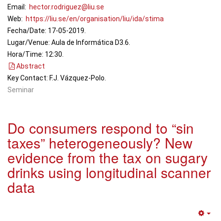
Email:
hector.rodriguez@liu.se
Web:
https://liu.se/en/organisation/liu/ida/stima
Fecha/Date: 17-05-2019.
Lugar/Venue: Aula de Informática D3.6.
Hora/Time: 12:30.
Abstract
Key Contact: F.J. Vázquez-Polo.
Seminar
Do consumers respond to “sin
taxes” heterogeneously? New
evidence from the tax on sugary
drinks using longitudinal scanner
data
Em