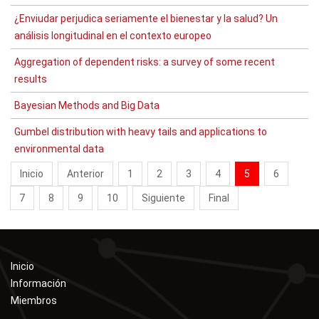
¿Enviudar perjudica seriamente el bienestar y la salud? Un
análisis longitudinal en el contexto europeo
Aggregation of dependent risks: a survey of some recent
results
Bayesian Methods and Big Data
Gumbel distribution with heavy tails and applications to
environmental data
Inicio
Anterior
1
2
3
4
5
6
7
8
9
10
Siguiente
Final
Inicio
Información
Miembros