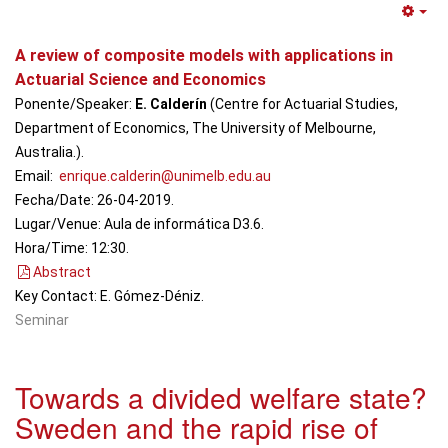
Em
A review of composite models with applications in
Actuarial Science and Economics
Ponente/Speaker:
E. Calderín
(Centre for Actuarial Studies,
Department of Economics, The University of Melbourne,
Australia.).
Email:
enrique.calderin@unimelb.edu.au
Fecha/Date: 26-04-2019.
Lugar/Venue: Aula de informática D3.6.
Hora/Time: 12:30.
Abstract
Key Contact: E. Gómez-Déniz.
Seminar
Towards a divided welfare state?
Sweden and the rapid rise of