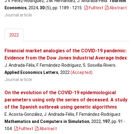
J.V. Pérez-Rodríguez, J.M. Hernández, J. Andrada-Félix.
Tourism
Economics
, 2024,
30
(5), pp. 1189 - 1215
.
Fulltext
Abstract
Journal article
2022
Financial market analogies of the COVID-19 pandemic:
Evidence from the Dow Jones Industrial Average Index
J. Andrada-Félix, F. Fernández-Rodríguez, S. Sosvilla-Rivero.
Applied Economics Letters
, 2022
(Accepted)
.
Journal article
On the evolution of the COVID-19 epidemiological
parameters using only the series of deceased. A study
of the Spanish outbreak using genetic algorithms
E. Acosta-González, J. Andrada-Félix, F. Fernández-Rodríguez.
Mathematics and Computers in Simulation
, 2022,
197
, pp. 91 -
104
.
Fulltext
Abstract