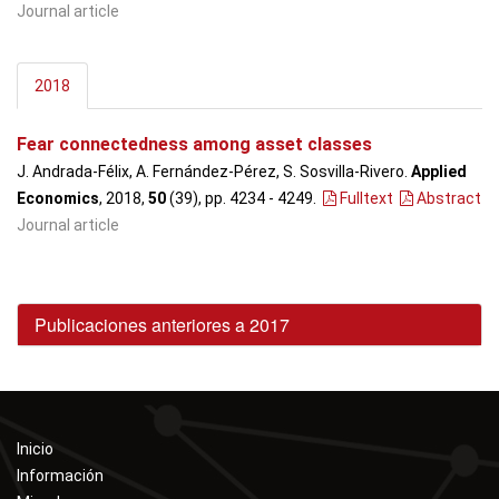
Journal article
2018
Fear connectedness among asset classes
J. Andrada-Félix, A. Fernández-Pérez, S. Sosvilla-Rivero.
Applied
Economics
, 2018,
50
(39), pp. 4234 - 4249
.
Fulltext
Abstract
Journal article
Publicaciones anteriores a 2017
Inicio
Información