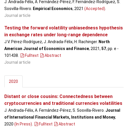
J. Andrada-Félix, A. Fernández-Pérez, F. Fernández-Rodríguez, S.
Sosvilla-Rivero.
Empirical Economics
, 2021
(Accepted)
.
Journal article
Testing the forward volatility unbiasedness hypothesis
in exchange rates under long-range dependence
J.V. Pérez-Rodríguez, J. Andrada-Félix, H. Rachinger.
North
American Journal of Economics and Finance
, 2021,
57
, pp. e -
101438
.
Fulltext
Abstract
Journal article
2020
Distant or close cousins: Connectedness between
cryptocurrencies and traditional currencies volatilities
J. Andrada-Félix, A. Fernández-Pérez, S. Sosvilla-Rivero.
Journal
of International Financial Markets, Institutions and Money
,
2020
(In Press)
.
Fulltext
Abstract