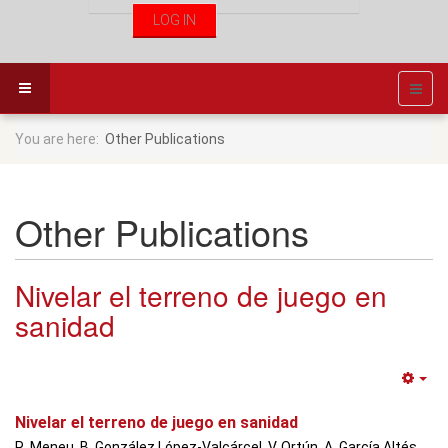
You are here:
Other Publications
Other Publications
Nivelar el terreno de juego en
sanidad
Em
Nivelar el terreno de juego en sanidad
R. Meneu, B. González López-Valcárcel, V. Ortún, A. García Altés.